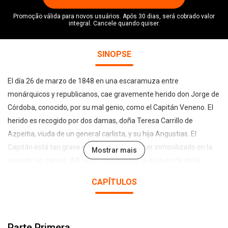
Promoção válida para novos usuários. Após 30 dias, será cobrado valor
integral. Cancele quando quiser.
SINOPSE
El día 26 de marzo de 1848 en una escaramuza entre
monárquicos y republicanos, cae gravemente herido don Jorge de
Córdoba, conocido, por su mal genio, como el Capitán Veneno. El
herido es recogido por dos damas, doña Teresa Carrillo de
Azpeitia, viuda de un general carlista, y su hija Angustias. El
Capitán está tan grave que debe permanecer inmovilizado en la
Mostrar mais
casa de las damas. Allí se ve envuelto por la dulzura de doña
Teresa y de Angustias, en medio de su estrechez económica y a la
CAPÍTULOS
espera de que la reina Isabel II reconozca el título de su difunto
esposo. Pero las cosas se complican todavía más...
Parte Primera