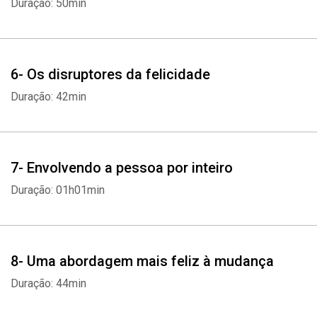
Duração: 50min
6- Os disruptores da felicidade
Duração: 42min
7- Envolvendo a pessoa por inteiro
Duração: 01h01min
8- Uma abordagem mais feliz à mudança
Whatsapp
Facebook
Twitter
E-mail
Duração: 44min