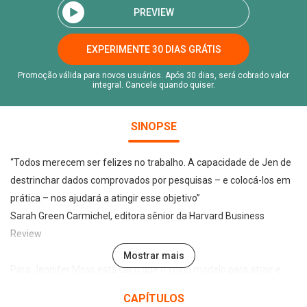
PREVIEW
EXPERIMENTE 30 DIAS GRÁTIS
Promoção válida para novos usuários. Após 30 dias, será cobrado valor
integral. Cancele quando quiser.
SINOPSE
“Todos merecem ser felizes no trabalho. A capacidade de Jen de
destrinchar dados comprovados por pesquisas – e colocá-los em
prática – nos ajudará a atingir esse objetivo”
Sarah Green Carmichel, editora sênior da Harvard Business
Review
Mostrar mais
Para Jennifer Moss está claro que o velho modelo para atrair e
manter os talentos nas organizações não funciona mais. Práticas
CAPÍTULOS
como o aumento da carga horária e o uso excessivo de tecnologia