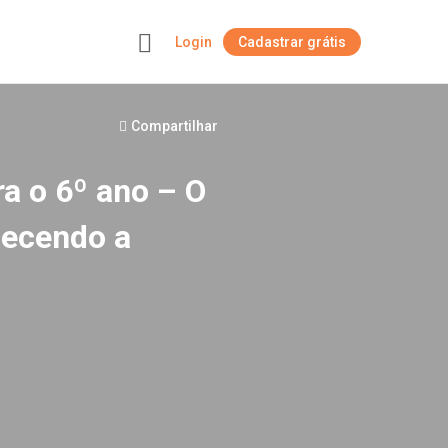
Login
Cadastrar grátis
+
Compartilhar
ra o 6º ano – O
hecendo a