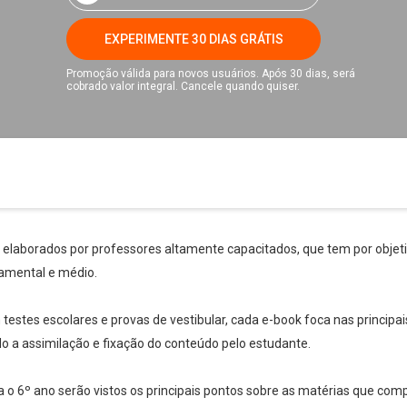
EXPERIMENTE 30 DIAS GRÁTIS
Promoção válida para novos usuários. Após 30 dias, será
cobrado valor integral. Cancele quando quiser.
s elaborados por professores altamente capacitados, que tem por objetiv
amental e médio.
stes escolares e provas de vestibular, cada e-book foca nas principai
ndo a assimilação e fixação do conteúdo pelo estudante.
ara o 6º ano serão vistos os principais pontos sobre as matérias que c