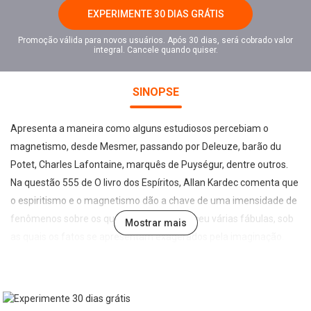
EXPERIMENTE 30 DIAS GRÁTIS
Promoção válida para novos usuários. Após 30 dias, será cobrado valor
integral. Cancele quando quiser.
SINOPSE
Apresenta a maneira como alguns estudiosos percebiam o
magnetismo, desde Mesmer, passando por Deleuze, barão du
Potet, Charles Lafontaine, marquês de Puységur, dentre outros.
Na questão 555 de O livro dos Espíritos, Allan Kardec comenta que
o espiritismo e o magnetismo dão a chave de uma imensidade de
fenômenos sobre os quais a ignorância teceu várias fábulas, sob
Mostrar mais
as quais os fatos se apresentam exagerados pela imaginação.
Complementa que o conhecimento lúcido dessas duas ciências,
que formam uma única, mostra a realidade das coisas e suas
verdadeiras causas, constituindo o melhor preservativo contra as
ideias supersticiosas, pois revela o que é possível e impossível, o