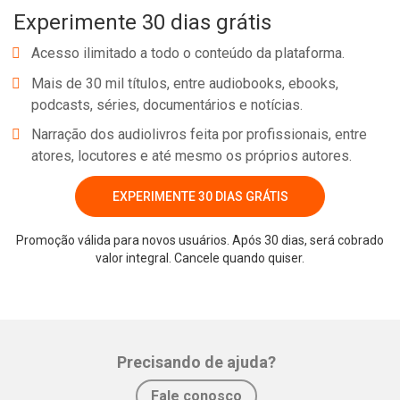
Experimente 30 dias grátis
que está nas leis da natureza e o que não passa de crendice.
Acesso ilimitado a todo o conteúdo da plataforma.
Mais de 30 mil títulos, entre audiobooks, ebooks,
podcasts, séries, documentários e notícias.
Narração dos audiolivros feita por profissionais, entre
atores, locutores e até mesmo os próprios autores.
EXPERIMENTE 30 DIAS GRÁTIS
Promoção válida para novos usuários. Após 30 dias, será cobrado
Whatsapp
Facebook
Twitter
E-mail
valor integral. Cancele quando quiser.
Precisando de ajuda?
Fale conosco