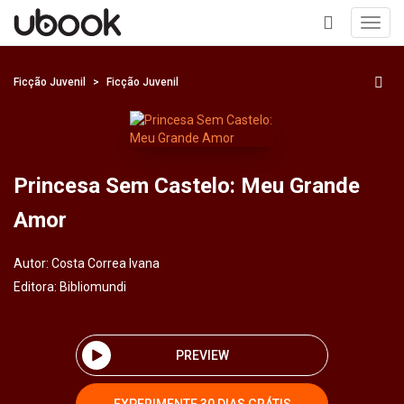
Toggl
navig
+
Ficção Juvenil
Ficção Juvenil
Princesa Sem Castelo: Meu Grande
Amor
Autor:
Costa Correa Ivana
Editora:
Bibliomundi
PREVIEW
EXPERIMENTE 30 DIAS GRÁTIS