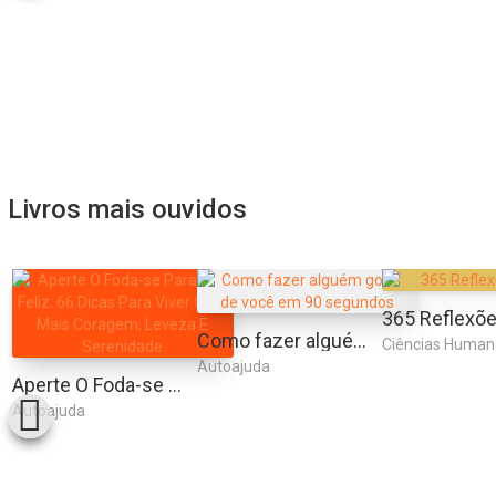
Livros mais ouvidos
Como fazer alguém gostar de você em 90 segundos
Ciências Human
Autoajuda
Aperte O Foda-se Para Ser Feliz: 66 Dicas Para Viver Com Mais Coragem, Leveza E Serenidade
Autoajuda