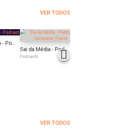
VER TODOS
Caio Carneiro - Podcast Fod*
Café Com Adm
Sai da Média - Podcast | Geronimo Theml
Podcasts
Podcasts
Podcas
VER TODOS