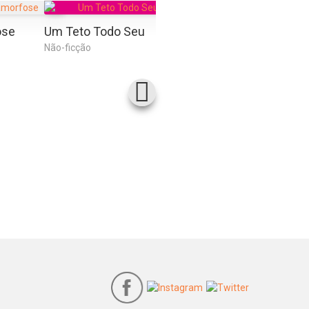
ose
Um Teto Todo Seu
O Pequeno Príncipe
O Pro
Não-ficção
Ficção
Ficção