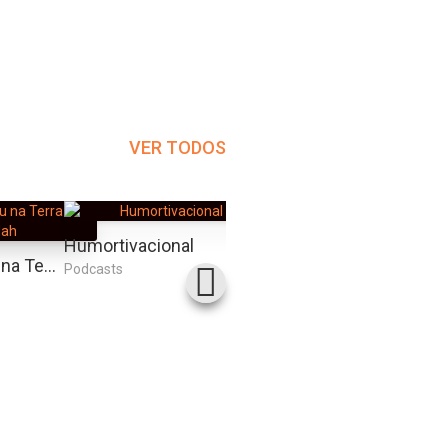
VER TODOS
Humortivacional
Sexo In The City
Hermanoteu na Terra de Godah
Podcasts
Podcasts
Podcas