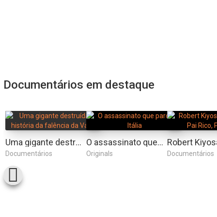
Documentários em destaque
Uma gigante destruída: a história da falência da Varig
O assassinato que parou a Itália
Documentários
Originals
Documentários