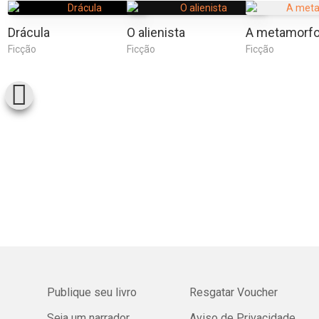
Drácula
O alienista
A metamorf
Ficção
Ficção
Ficção
Publique seu livro
Resgatar Voucher
Seja um narrador
Aviso de Privacidade