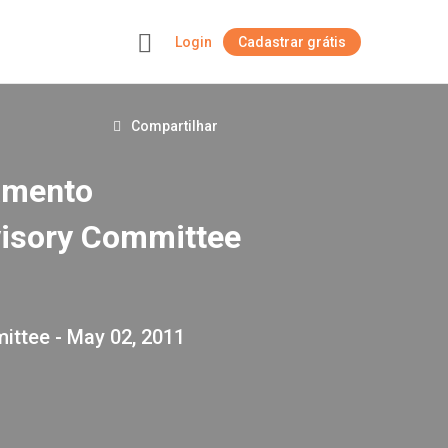
Login
Cadastrar grátis
+
Compartilhar
amento
dvisory Committee
ittee - May 02, 2011