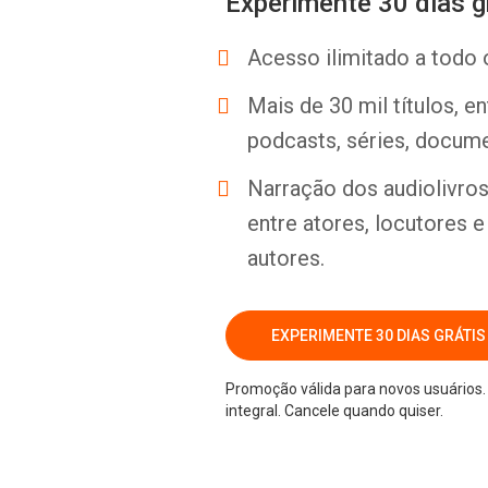
Experimente 30 dias g
Acesso ilimitado a todo 
Mais de 30 mil títulos, e
podcasts, séries, docume
Narração dos audiolivros 
entre atores, locutores 
autores.
EXPERIMENTE 30 DIAS GRÁTIS
Promoção válida para novos usuários. 
integral. Cancele quando quiser.