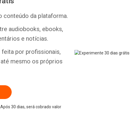
rátis
o conteúdo da plataforma.
ntre audiobooks, ebooks,
ntários e notícias.
Whatsapp
Facebook
Twitter
E-mail
feita por profissionais,
e até mesmo os próprios
Após 30 dias, será cobrado valor