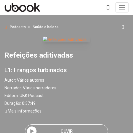
Toggl
navig
+
Podcasts
Saúde e beleza
Refeições aditivadas
E1: Frangos turbinados
Autor:
Vários autores
Narrador:
Vários narradores
Editora:
UBK Podcast
Duração: 0:37:49
Mais informações
OUVIR