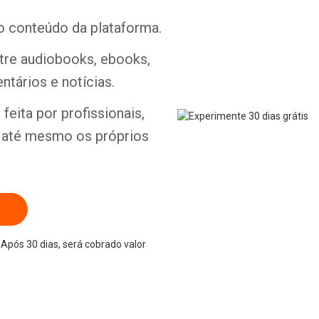
o conteúdo da plataforma.
ntre audiobooks, ebooks,
ntários e notícias.
Whatsapp
Facebook
Twitter
E-mail
feita por profissionais,
e até mesmo os próprios
Após 30 dias, será cobrado valor