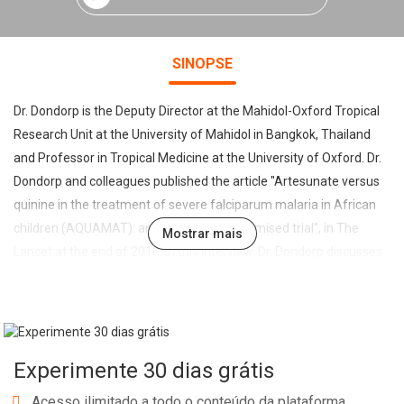
SINOPSE
Dr. Dondorp is the Deputy Director at the Mahidol-Oxford Tropical
Research Unit at the University of Mahidol in Bangkok, Thailand
and Professor in Tropical Medicine at the University of Oxford. Dr.
Dondorp and colleagues published the article "Artesunate versus
quinine in the treatment of severe falciparum malaria in African
children (AQUAMAT): an open-label, randomised trial", in The
Mostrar mais
Lancet at the end of 2010. In this interview, Dr. Dondorp discusses
the clinical trials he performed on the efficacy of artesunate
versus quinine in the treatment of African and Asian children with
acute malaria, the results he obtained and their implications.
Experimente 30 dias grátis
Acesso ilimitado a todo o conteúdo da plataforma.