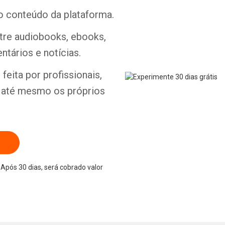
o conteúdo da plataforma.
ntre audiobooks, ebooks,
ntários e notícias.
Whatsapp
Facebook
Twitter
E-mail
feita por profissionais,
e até mesmo os próprios
Após 30 dias, será cobrado valor