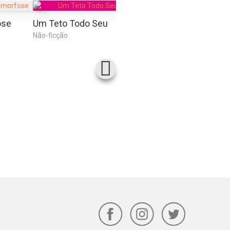
ose
Um Teto Todo Seu
O Pequeno Príncipe
O Pro
Não-ficção
Ficção
Ficção