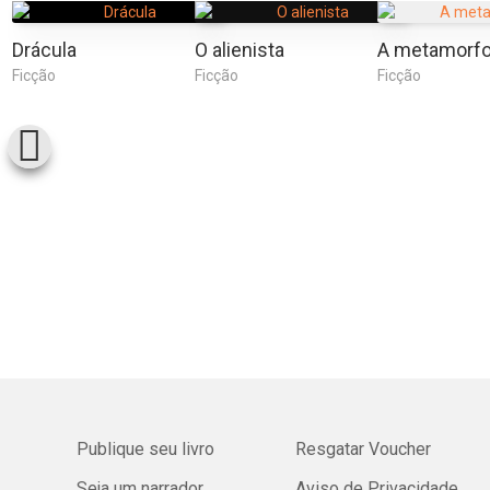
Drácula
O alienista
A metamorf
Ficção
Ficção
Ficção
Publique seu livro
Resgatar Voucher
Seja um narrador
Aviso de Privacidade