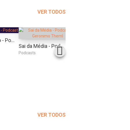
VER TODOS
Caio Carneiro - Podcast Fod*
Café Com Adm
Sai da Média - Podcast | Geronimo Theml
Podcasts
Podcasts
Podcas
VER TODOS