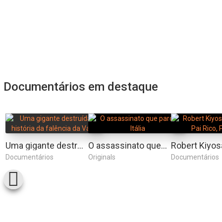
Documentários em destaque
Uma gigante destruída: a história da falência da Varig
O assassinato que parou a Itália
Documentários
Originals
Documentários