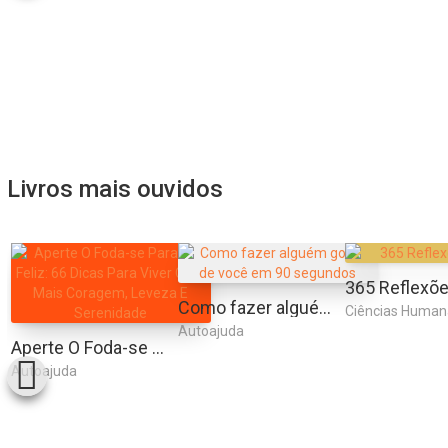
Livros mais ouvidos
Como fazer alguém gostar de você em 90 segundos
Ciências Human
Autoajuda
Aperte O Foda-se Para Ser Feliz: 66 Dicas Para Viver Com Mais Coragem, Leveza E Serenidade
Autoajuda