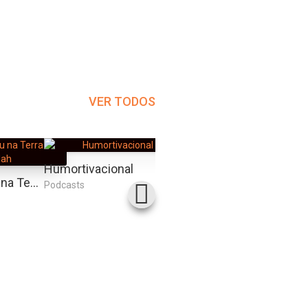
VER TODOS
Humortivacional
Sexo In The City
Hermanoteu na Terra de Godah
Podcasts
Podcasts
Podcas