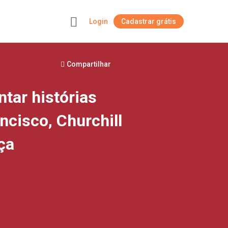
Login
Cadastrar grátis
+
Compartilhar
ntar histórias
cisco, Churchill
ça