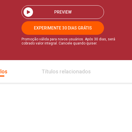
PREVIEW
EXPERIMENTE 30 DIAS GRÁTIS
Promoção válida para novos usuários. Após 30 dias, será
cobrado valor integral. Cancele quando quiser.
los
Títulos relacionados