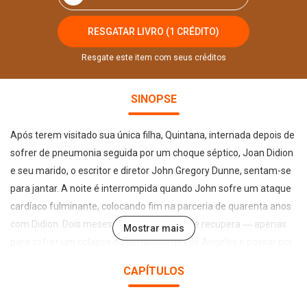
RESGATAR LIVRO (1 CRÉDITO)
Resgate este item com seus créditos
SINOPSE
Após terem visitado sua única filha, Quintana, internada depois de
sofrer de pneumonia seguida por um choque séptico, Joan Didion
e seu marido, o escritor e diretor John Gregory Dunne, sentam-se
para jantar. A noite é interrompida quando John sofre um ataque
cardíaco fulminante, colocando fim na parceria de quarenta anos
com Didion. Dois meses depois, Quintana se recupera ― apenas
Mostrar mais
para sofrer um colapso no aeroporto de Los Angeles e passar por
seis horas de cirurgia para remover um hematoma cerebral. Em O
CAPÍTULOS
ano do pensamento mágico, Joan Didion explora uma experiência
pessoal e, ainda assim, universal: o retrato de uma vida em