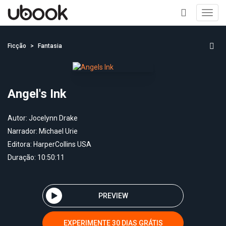
Toggl
navig
+
Ficção
Fantasia
Angel's Ink
Autor:
Jocelynn Drake
Narrador:
Michael Urie
Editora:
HarperCollins USA
Duração: 10:50:11
PREVIEW
EXPERIMENTE 30 DIAS GRÁTIS