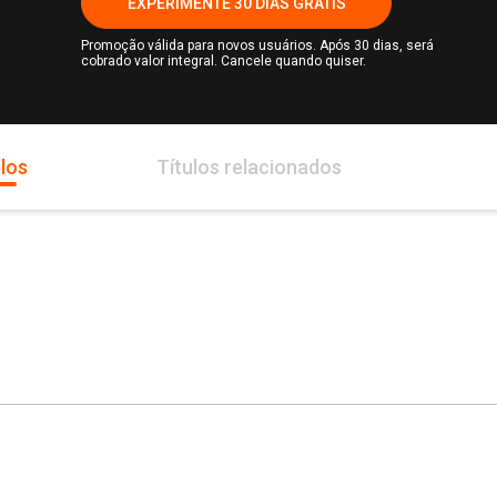
EXPERIMENTE 30 DIAS GRÁTIS
Promoção válida para novos usuários. Após 30 dias, será
cobrado valor integral. Cancele quando quiser.
los
Títulos relacionados