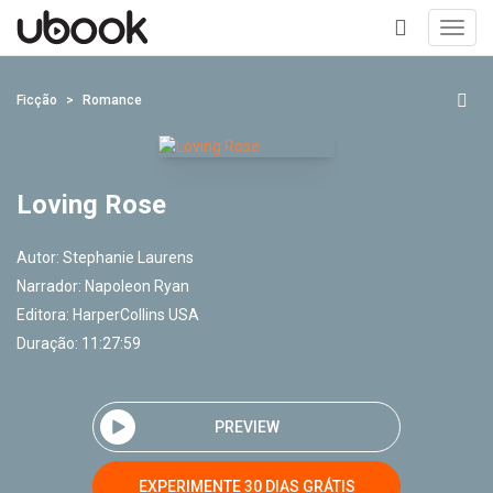
Toggl
navig
+
Ficção
Romance
Loving Rose
Autor:
Stephanie Laurens
Narrador:
Napoleon Ryan
Editora:
HarperCollins USA
Duração: 11:27:59
PREVIEW
EXPERIMENTE 30 DIAS GRÁTIS