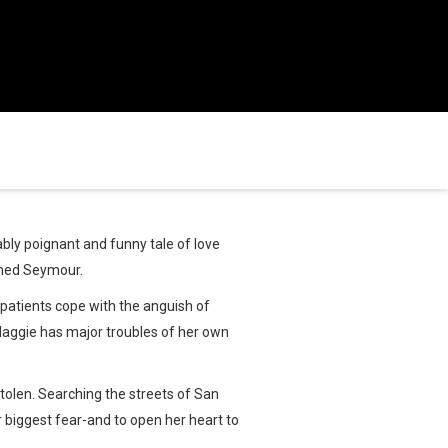
bly poignant and funny tale of love
named Seymour.
patients cope with the anguish of
, Maggie has major troubles of her own
olen. Searching the streets of San
r biggest fear-and to open her heart to