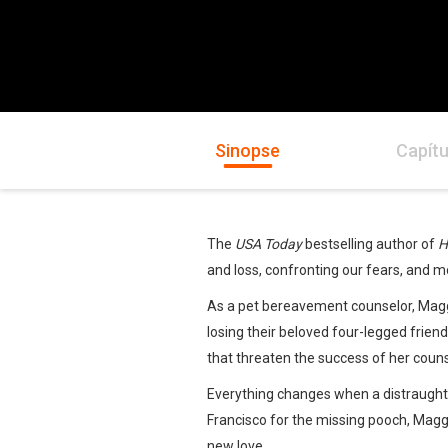
Sinopse
Capítu
The
USA Today
bestselling author of
H
and loss, confronting our fears, and mo
As a pet bereavement counselor, Magg
losing their beloved four-legged friend
that threaten the success of her couns
Everything changes when a distraught 
Francisco for the missing pooch, Maggi
new love.