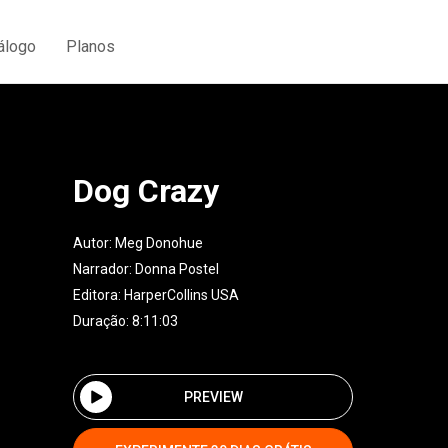
álogo
Planos
Dog Crazy
Autor:
Meg Donohue
Narrador:
Donna Postel
Editora:
HarperCollins USA
Duração: 8:11:03
PREVIEW