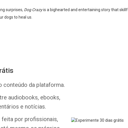
ng surprises,
Dog Crazy
is a bighearted and entertaining story that skill
ur dogs to heal us.
rátis
Whatsapp
Facebook
Twitter
E-mail
o conteúdo da plataforma.
ntre audiobooks, ebooks,
ntários e notícias.
feita por profissionais,