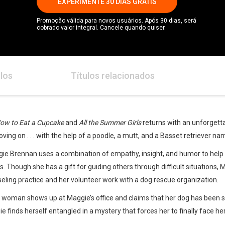
EXPERIMENTE 30 DIAS GRÁTIS
Promoção válida para novos usuários. Após 30 dias, será
cobrado valor integral. Cancele quando quiser.
los
Títulos relacionados
ow to Eat a Cupcake
and
All the Summer Girls
returns with an unforgetta
ving on . . . with the help of a poodle, a mutt, and a Basset retriever 
ie Brennan uses a combination of empathy, insight, and humor to help 
s. Though she has a gift for guiding others through difficult situations
eling practice and her volunteer work with a dog rescue organization.
woman shows up at Maggie’s office and claims that her dog has been st
e finds herself entangled in a mystery that forces her to finally face he