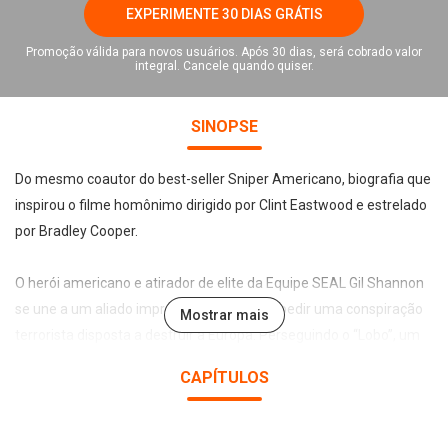
EXPERIMENTE 30 DIAS GRÁTIS
Promoção válida para novos usuários. Após 30 dias, será cobrado valor
integral. Cancele quando quiser.
SINOPSE
Do mesmo coautor do best-seller Sniper Americano, biografia que
inspirou o filme homônimo dirigido por Clint Eastwood e estrelado
por Bradley Cooper.
O herói americano e atirador de elite da Equipe SEAL Gil Shannon
se une a um aliado improvável a fim de impedir uma conspiração
Mostrar mais
terrorista disposta a destruir a Europa. Perseguindo o “Lobo”, um
sniper do exército russo que se tornou terrorista checheno, Gil
CAPÍTULOS
passa de caçador a caçado quando sua missão é exposta por um
traidor do governo americano, obrigando Shannon a recorrer a um
aliado improvável – um agente especial russo – para equilibrar a