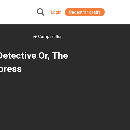
Login
Cadastrar grátis
+
Compartilhar
Detective Or, The
press