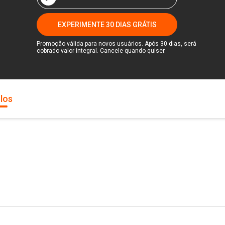
EXPERIMENTE 30 DIAS GRÁTIS
Promoção válida para novos usuários. Após 30 dias, será
cobrado valor integral. Cancele quando quiser.
los