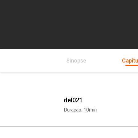
Sinopse
Capítu
del021
Duração: 10min