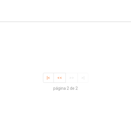
|<
<<
>>
>|
página 2 de 2