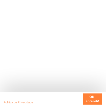
Usamos cookies em nosso site, para fazer a sua experiência
OK,
ser sempre incrível. Quer saber mais da nossa
entendi!
Política de Privacidade
?