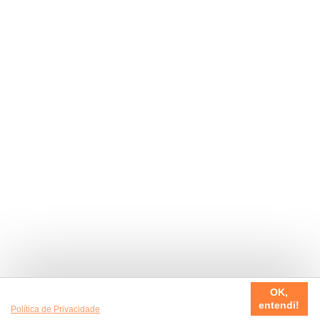
Usamos cookies em nosso site, para fazer a sua experiência
OK,
ser sempre incrível. Quer saber mais da nossa
entendi!
Política de Privacidade
?