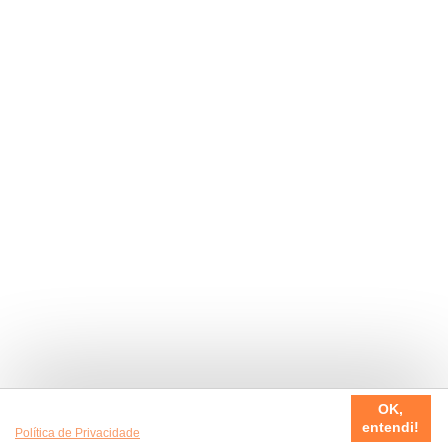
Usamos cookies em nosso site, para fazer a sua experiência
OK,
ser sempre incrível. Quer saber mais da nossa
entendi!
Política de Privacidade
?