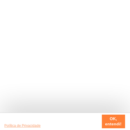
Usamos cookies em nosso site, para fazer a sua experiência
OK,
ser sempre incrível. Quer saber mais da nossa
entendi!
Política de Privacidade
?