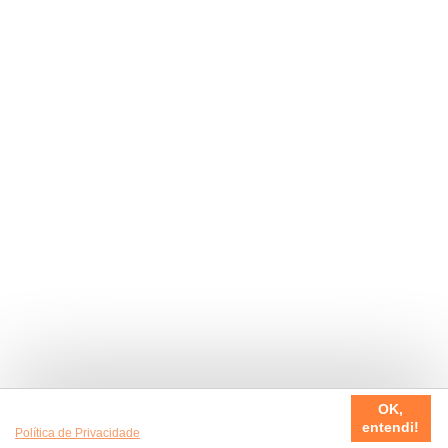
Usamos cookies em nosso site, para fazer a sua experiência
OK,
ser sempre incrível. Quer saber mais da nossa
entendi!
Política de Privacidade
?