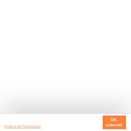
Usamos cookies em nosso site, para fazer a sua experiência
OK,
ser sempre incrível. Quer saber mais da nossa
entendi!
Política de Privacidade
?