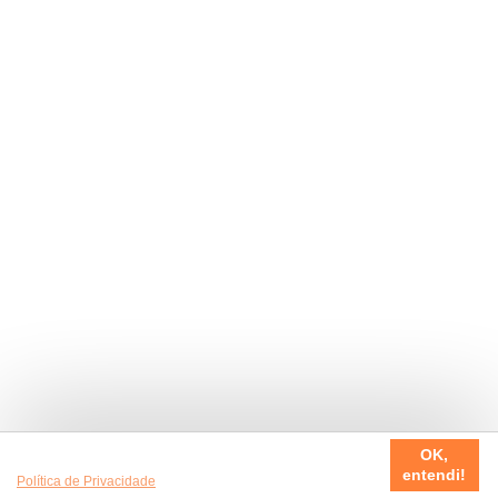
Usamos cookies em nosso site, para fazer a sua experiência
OK,
ser sempre incrível. Quer saber mais da nossa
entendi!
Política de Privacidade
?