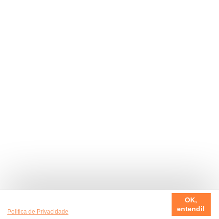
Usamos cookies em nosso site, para fazer a sua experiência
OK,
ser sempre incrível. Quer saber mais da nossa
entendi!
Política de Privacidade
?