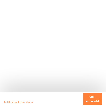
Usamos cookies em nosso site, para fazer a sua experiência
OK,
ser sempre incrível. Quer saber mais da nossa
entendi!
Política de Privacidade
?