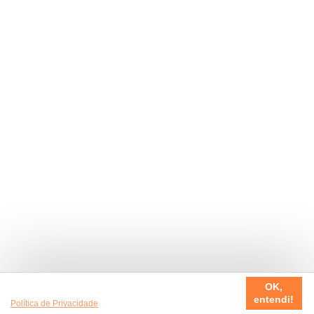
Usamos cookies em nosso site, para fazer a sua experiência
OK,
ser sempre incrível. Quer saber mais da nossa
entendi!
Política de Privacidade
?