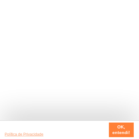
Usamos cookies em nosso site, para fazer a sua experiência
OK,
ser sempre incrível. Quer saber mais da nossa
entendi!
Política de Privacidade
?