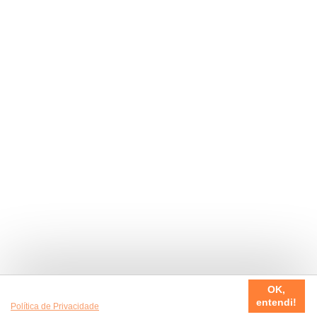
Usamos cookies em nosso site, para fazer a sua experiência
OK,
ser sempre incrível. Quer saber mais da nossa
entendi!
Política de Privacidade
?