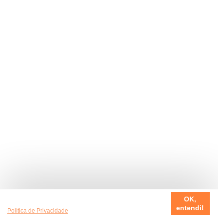
Usamos cookies em nosso site, para fazer a sua experiência
OK,
ser sempre incrível. Quer saber mais da nossa
entendi!
Política de Privacidade
?