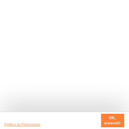
Usamos cookies em nosso site, para fazer a sua experiência
OK,
ser sempre incrível. Quer saber mais da nossa
entendi!
Política de Privacidade
?