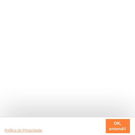
Usamos cookies em nosso site, para fazer a sua experiência
OK,
ser sempre incrível. Quer saber mais da nossa
entendi!
Política de Privacidade
?