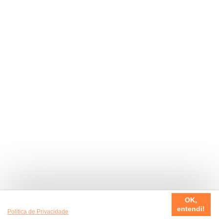
Usamos cookies em nosso site, para fazer a sua experiência
OK,
ser sempre incrível. Quer saber mais da nossa
entendi!
Política de Privacidade
?