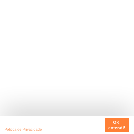
Usamos cookies em nosso site, para fazer a sua experiência
OK,
ser sempre incrível. Quer saber mais da nossa
entendi!
Política de Privacidade
?