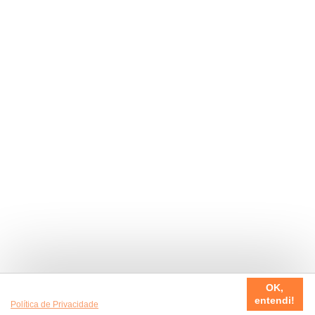
Usamos cookies em nosso site, para fazer a sua experiência
OK,
ser sempre incrível. Quer saber mais da nossa
entendi!
Política de Privacidade
?