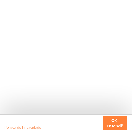
Usamos cookies em nosso site, para fazer a sua experiência
OK,
ser sempre incrível. Quer saber mais da nossa
entendi!
Política de Privacidade
?