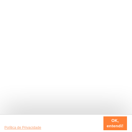
Usamos cookies em nosso site, para fazer a sua experiência
OK,
ser sempre incrível. Quer saber mais da nossa
entendi!
Política de Privacidade
?