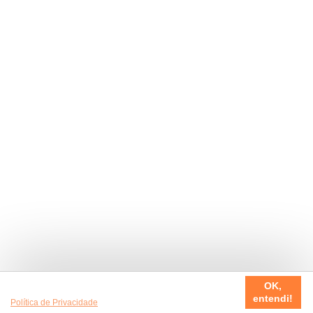
Usamos cookies em nosso site, para fazer a sua experiência
OK,
ser sempre incrível. Quer saber mais da nossa
entendi!
Política de Privacidade
?