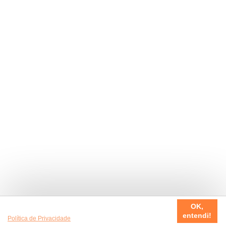
Usamos cookies em nosso site, para fazer a sua experiência
OK,
ser sempre incrível. Quer saber mais da nossa
entendi!
Política de Privacidade
?