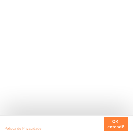
Usamos cookies em nosso site, para fazer a sua experiência
OK,
ser sempre incrível. Quer saber mais da nossa
entendi!
Política de Privacidade
?