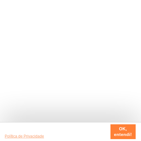
Usamos cookies em nosso site, para fazer a sua experiência
OK,
ser sempre incrível. Quer saber mais da nossa
entendi!
Política de Privacidade
?