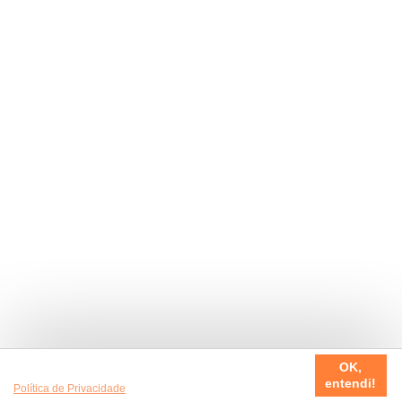
Usamos cookies em nosso site, para fazer a sua experiência
OK,
ser sempre incrível. Quer saber mais da nossa
entendi!
Política de Privacidade
?