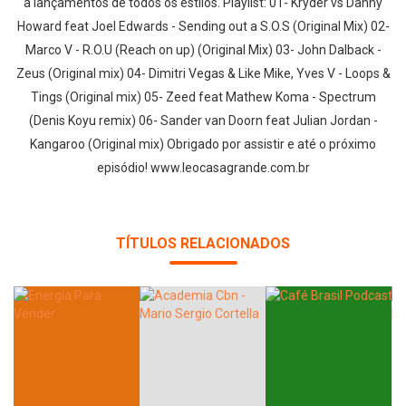
a lançamentos de todos os estilos. Playlist: 01- Kryder vs Danny
Howard feat Joel Edwards - Sending out a S.O.S (Original Mix) 02-
Marco V - R.O.U (Reach on up) (Original Mix) 03- John Dalback -
Zeus (Original mix) 04- Dimitri Vegas & Like Mike, Yves V - Loops &
Tings (Original mix) 05- Zeed feat Mathew Koma - Spectrum
(Denis Koyu remix) 06- Sander van Doorn feat Julian Jordan -
Kangaroo (Original mix) Obrigado por assistir e até o próximo
episódio! www.leocasagrande.com.br
TÍTULOS RELACIONADOS