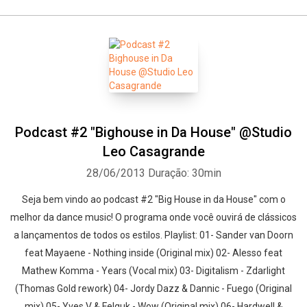
Podcast #2 "Bighouse in Da House" @Studio
Leo Casagrande
28/06/2013
Duração: 30min
Seja bem vindo ao podcast #2 "Big House in da House" com o
melhor da dance music! O programa onde você ouvirá de clássicos
a lançamentos de todos os estilos. Playlist: 01- Sander van Doorn
feat Mayaene - Nothing inside (Original mix) 02- Alesso feat
Mathew Komma - Years (Vocal mix) 03- Digitalism - Zdarlight
(Thomas Gold rework) 04- Jordy Dazz & Dannic - Fuego (Original
mix) 05- Yves V & Felguk - Wow (Original mix) 06- Hardwell &