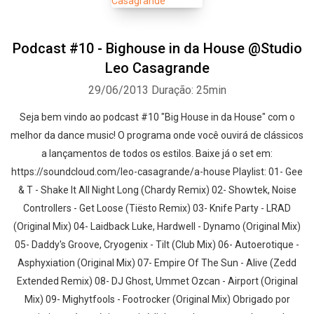
Podcast #10 - Bighouse in da House @Studio
Leo Casagrande
29/06/2013
Duração: 25min
Seja bem vindo ao podcast #10 "Big House in da House" com o
melhor da dance music! O programa onde você ouvirá de clássicos
a lançamentos de todos os estilos. Baixe já o set em:
https://soundcloud.com/leo-casagrande/a-house Playlist: 01- Gee
& T - Shake It All Night Long (Chardy Remix) 02- Showtek, Noise
Controllers - Get Loose (Tiësto Remix) 03- Knife Party - LRAD
(Original Mix) 04- Laidback Luke, Hardwell - Dynamo (Original Mix)
05- Daddy's Groove, Cryogenix - Tilt (Club Mix) 06- Autoerotique -
Asphyxiation (Original Mix) 07- Empire Of The Sun - Alive (Zedd
Extended Remix) 08- DJ Ghost, Ummet Ozcan - Airport (Original
Mix) 09- Mighytfools - Footrocker (Original Mix) Obrigado por