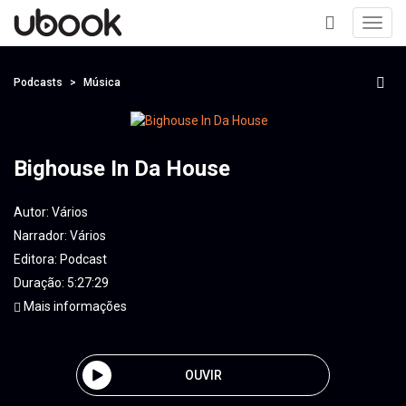
Toggl
navig
+
Podcasts
Música
Bighouse In Da House
Autor:
Vários
Narrador:
Vários
Editora:
Podcast
Duração: 5:27:29
Mais informações
OUVIR