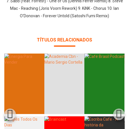
7. Sabb (feat. Forrest) - One of Us (Dennis Ferrer Remix) 8. Steve
Mac - Reaching (Joris Voorn Rework) 9. KiNK - Chorus 10. Ian
O'Donovan - Forever Untold (Satoshi Fumi Remix)
TÍTULOS RELACIONADOS