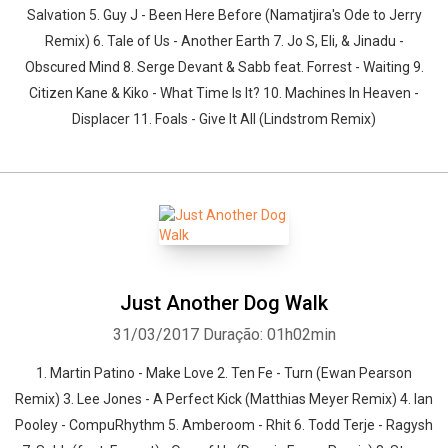
Salvation 5. Guy J - Been Here Before (Namatjira's Ode to Jerry
Remix) 6. Tale of Us - Another Earth 7. Jo S, Eli, & Jinadu -
Obscured Mind 8. Serge Devant & Sabb feat. Forrest - Waiting 9.
Citizen Kane & Kiko - What Time Is It? 10. Machines In Heaven -
Displacer 11. Foals - Give It All (Lindstrom Remix)
Just Another Dog Walk
31/03/2017
Duração: 01h02min
1. Martin Patino - Make Love 2. Ten Fe - Turn (Ewan Pearson
Remix) 3. Lee Jones - A Perfect Kick (Matthias Meyer Remix) 4. Ian
Whatsapp
Facebook
Twitter
E-mail
Pooley - CompuRhythm 5. Amberoom - Rhit 6. Todd Terje - Ragysh