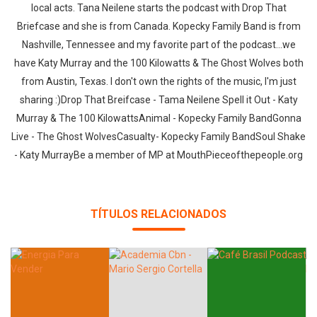
local acts. Tana Neilene starts the podcast with Drop That
Briefcase and she is from Canada. Kopecky Family Band is from
Nashville, Tennessee and my favorite part of the podcast...we
have Katy Murray and the 100 Kilowatts & The Ghost Wolves both
from Austin, Texas. I don't own the rights of the music, I'm just
sharing :)Drop That Breifcase - Tama Neilene Spell it Out - Katy
Murray & The 100 KilowattsAnimal - Kopecky Family BandGonna
Live - The Ghost WolvesCasualty- Kopecky Family BandSoul Shake
- Katy MurrayBe a member of MP at MouthPieceofthepeople.org
TÍTULOS RELACIONADOS