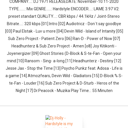
COMPANY....: DJ 1971 RELEASEDATE: November-10.11-2020
TYPE.......: Mix GENRE......: Hardstyle ENCODER....: LAME 3.97 V2:
preset standart QUALiTY....: CBR kbps / 44.1kHz / Joint-Stereo
Bitrate....: 320 kbps [01] Intro [02] Audiotricz - Don`t say goodbye
[03] Paul Elstak - Luv u more [04] Devin Wild - Island of Intanity [05]
Sub Zero Project - Patient Zero [06] Ran-D - Power of Now [07]
Headhunterz & Sub Zero Project - Amen [o8] Joy Kitikonti -
Joyenergizer [09] Ghost Stories (D-Block & S-te-Fan - Open your
mind [10] Ransom - Sing- a-long [11] Headhunterz - Destiny [12]
Jesse Jax - Stop the Time [13] Psycho Punkz feat. Adosa - Life is
a game [14] Atmozfears, Devin Wild - Gladiators [15] D-Block % S-
te-Fan - Louder [16] Sub Zero Project & D-Sturb - Heros of the
Night [17] Dr.Peacock - Muzika Play Time..: 55 Minuten