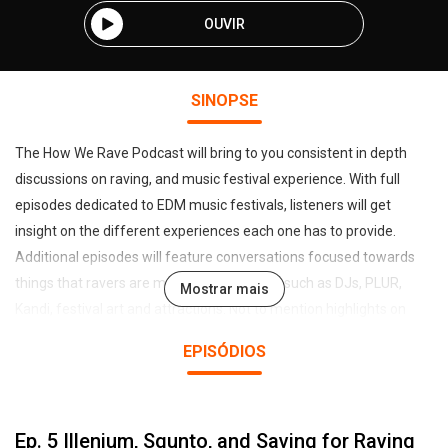
OUVIR
SINOPSE
The How We Rave Podcast will bring to you consistent in depth
discussions on raving, and music festival experience. With full
episodes dedicated to EDM music festivals, listeners will get
insight on the different experiences each one has to provide.
Additional episodes will feature conversations focused towards
things that ravers are most passionate for such as DJs, PLUR,
Mostrar mais
Kandi, festival art and attractions. Not to mention highlights on
what is new in music, no matter the genre, if it makes us feel
EPISÓDIOS
something in our soul its bound to be discussed. Listen in to
HowWeRave, and help us on our mission to spread the Good Vibes
and Good Times!
Ep. 5 Illenium, Squnto, and Saving for Raving